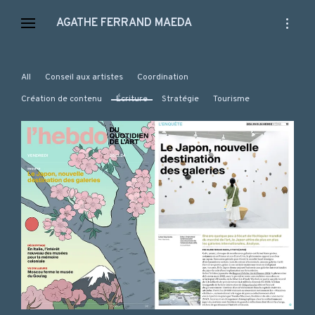
Skip
open
AGATHE FERRAND MAEDA
to
sidebar
content
All
Conseil aux artistes
Coordination
Création de contenu
Écriture
Stratégie
Tourisme